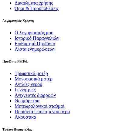
Δικαιώματα χρήσης
Όροι & Προϋποθέσεις
Λογαριασμός Χρήστη
Ο λογαριασμός μου
Ιστορικό Παραγγελιών
Επιθυμητά Προϊόντα
Λίστα ενημερώσεων
Προϊόντα NikTek
Τριφασικά μοτέρ
Μονοφασικά μοτέρ
Αντλίες νερού
Γεννήτριες
Ανιχνευτές διαρροών
Θερμόμετρα
Μετεωρολογικοί σταθμοί
Προϊόντα πεπιεσμένου αέρα
Ακουστικά
Tρόποι Παραγγελίας