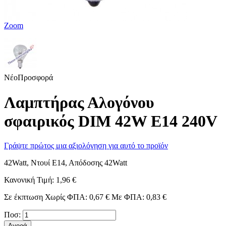
Zoom
Νέο
Προσφορά
Λαμπτήρας Αλογόνου
σφαιρικός DIM 42W Ε14 240V
Γράψτε πρώτος μια αξιολόγηση για αυτό το προϊόν
42Watt, Ντουί Ε14, Απόδοσης 42Watt
Κανονική Τιμή:
1,96 €
Σε έκπτωση
Χωρίς ΦΠΑ:
0,67 €
Με ΦΠΑ:
0,83 €
Ποσ:
Αγορά