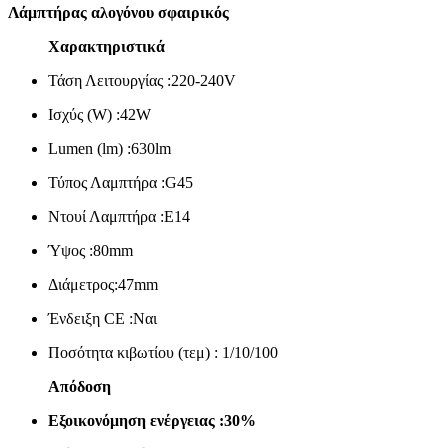
Λάμπτήρας αλογόνου σφαιρικός
Χαρακτηριστικά
Τάση Λειτουργίας :220-240V
Ισχύς (W) :42W
Lumen (lm) :630lm
Τύπος Λαμπτήρα :G45
Ντουί Λαμπτήρα :E14
Ύψος :80mm
Διάμετρος:47mm
Ένδειξη CE :Ναι
Ποσότητα κιβωτίου (τεμ) : 1/10/100
Απόδοση
Εξοικονόμηση ενέργειας :30%