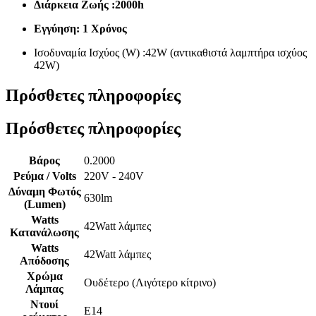
Διάρκεια Ζωής :2000h
Εγγύηση: 1 Χρόνος
Ισοδυναμία Ισχύος (W) :42W (αντικαθιστά λαμπτήρα ισχύος
42W)
Πρόσθετες πληροφορίες
Πρόσθετες πληροφορίες
Βάρος
0.2000
Ρεύμα / Volts
220V - 240V
Δύναμη Φωτός
630lm
(Lumen)
Watts
42Watt λάμπες
Κατανάλωσης
Watts
42Watt λάμπες
Απόδοσης
Χρώμα
Ουδέτερο (Λιγότερο κίτρινο)
Λάμπας
Ντουί
E14