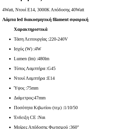
4Watt, Ντουί E14, 3000Κ Απόδοσης 40Watt
Λάμπα led διακοσμητική filament σφαιρική
Χαρακτηριστικά
Τάση Λειτουργίας :220-240V
Ισχύς (W) :4W
Lumen (lm) :480lm
Τύπος Λαμπτήρα :G45
Ντουί Λαμπτήρα :E14
Ύψος :75mm
Διάμετρος:47mm
Ποσότητα Κιβωτίου (τεμ) :1/10/50
Ένδειξη CE :Ναι
Μοίρες Απόδοσης Φωτισμού :360°