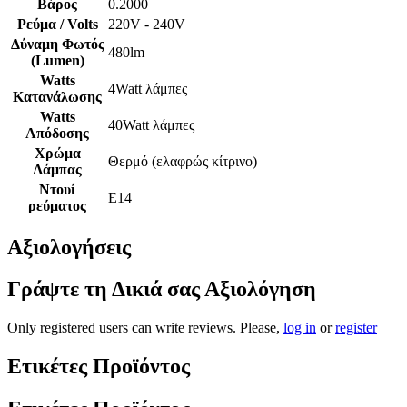
Βάρος
0.2000
Ρεύμα / Volts
220V - 240V
Δύναμη Φωτός
480lm
(Lumen)
Watts
4Watt λάμπες
Κατανάλωσης
Watts
40Watt λάμπες
Απόδοσης
Χρώμα
Θερμό (ελαφρώς κίτρινο)
Λάμπας
Ντουί
E14
ρεύματος
Αξιολογήσεις
Γράψτε τη Δικιά σας Αξιολόγηση
Only registered users can write reviews. Please,
log in
or
register
Ετικέτες Προϊόντος