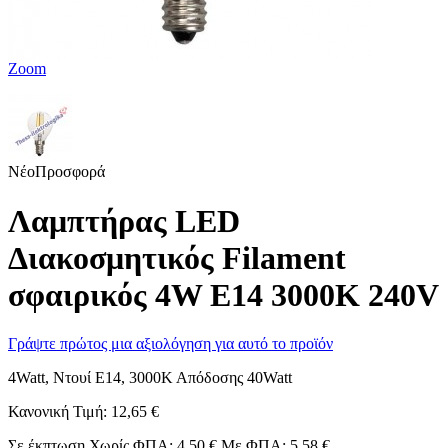
Zoom
Νέο
Προσφορά
Λαμπτήρας LED
Διακοσμητικός Filament
σφαιρικός 4W E14 3000K 240V
Γράψτε πρώτος μια αξιολόγηση για αυτό το προϊόν
4Watt, Ντουί E14, 3000Κ Απόδοσης 40Watt
Κανονική Τιμή:
12,65 €
Σε έκπτωση
Χωρίς ΦΠΑ:
4,50 €
Με ΦΠΑ:
5,58 €