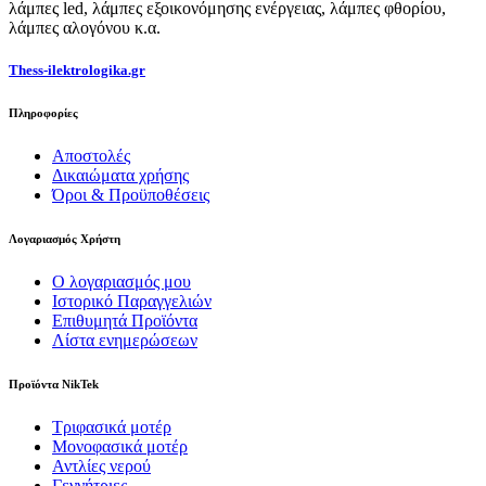
λάμπες led, λάμπες εξοικονόμησης ενέργειας, λάμπες φθορίου,
λάμπες αλογόνου κ.α.
Thess-ilektrologika.gr
Πληροφορίες
Αποστολές
Δικαιώματα χρήσης
Όροι & Προϋποθέσεις
Λογαριασμός Χρήστη
Ο λογαριασμός μου
Ιστορικό Παραγγελιών
Επιθυμητά Προϊόντα
Λίστα ενημερώσεων
Προϊόντα NikTek
Τριφασικά μοτέρ
Μονοφασικά μοτέρ
Αντλίες νερού
Γεννήτριες