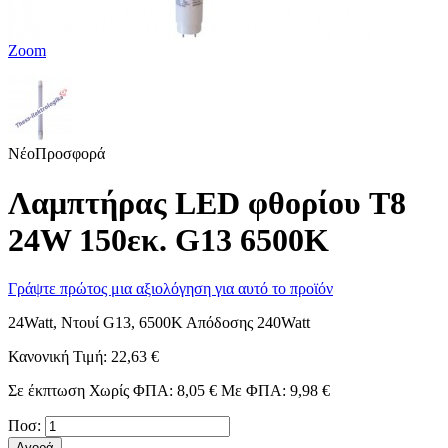
Zoom
Νέο
Προσφορά
Λαμπτήρας LED φθορίου T8
24W 150εκ. G13 6500K
Γράψτε πρώτος μια αξιολόγηση για αυτό το προϊόν
24Watt, Ντουί G13, 6500Κ Απόδοσης 240Watt
Κανονική Τιμή:
22,63 €
Σε έκπτωση
Χωρίς ΦΠΑ:
8,05 €
Με ΦΠΑ:
9,98 €
Ποσ:
Αγορά