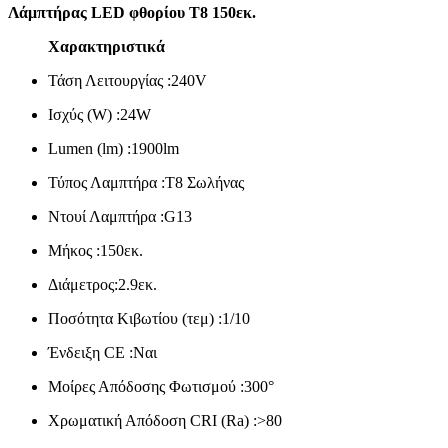
Λάμπτήρας LED φθορίου T8 150εκ.
Χαρακτηριστικά
Τάση Λειτουργίας :240V
Ισχύς (W) :24W
Lumen (lm) :1900lm
Τύπος Λαμπτήρα :Τ8 Σωλήνας
Ντουί Λαμπτήρα :G13
Μήκος :150εκ.
Διάμετρος:2.9εκ.
Ποσότητα Κιβωτίου (τεμ) :1/10
Ένδειξη CE :Ναι
Μοίρες Απόδοσης Φωτισμού :300°
Χρωματική Απόδοση
CRI
(Ra) :>80