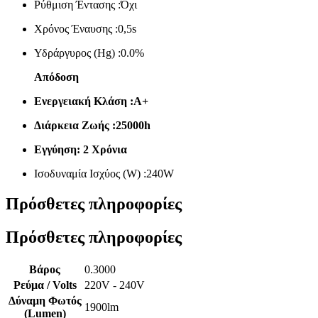
Ρύθμιση Έντασης :Όχι
Χρόνος Έναυσης :0,5s
Υδράργυρος (Hg) :0.0%
Απόδοση
Ενεργειακή Κλάση :Α+
Διάρκεια Ζωής :25000h
Εγγύηση: 2 Χρόνια
Ισοδυναμία Ισχύος (W) :240W
Πρόσθετες πληροφορίες
Πρόσθετες πληροφορίες
Βάρος
0.3000
Ρεύμα / Volts
220V - 240V
Δύναμη Φωτός
1900lm
(Lumen)