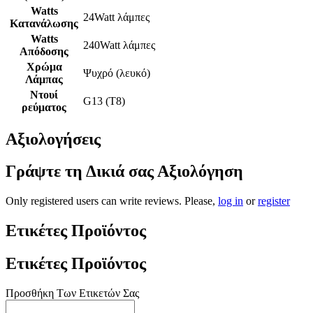
Watts
24Watt λάμπες
Κατανάλωσης
Watts
240Watt λάμπες
Απόδοσης
Χρώμα
Ψυχρό (λευκό)
Λάμπας
Ντουί
G13 (T8)
ρεύματος
Αξιολογήσεις
Γράψτε τη Δικιά σας Αξιολόγηση
Only registered users can write reviews. Please,
log in
or
register
Ετικέτες Προϊόντος
Ετικέτες Προϊόντος
Προσθήκη Των Ετικετών Σας