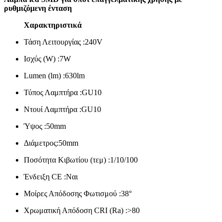
ρυθμιζόμενη ένταση
Χαρακτηριστικά
Τάση Λειτουργίας :240V
Ισχύς (W) :7W
Lumen (lm) :630lm
Τύπος Λαμπτήρα :GU10
Ντουί Λαμπτήρα :GU10
Ύψος :50mm
Διάμετρος:50mm
Ποσότητα Κιβωτίου (τεμ) :1/10/100
Ένδειξη CE :Ναι
Μοίρες Απόδοσης Φωτισμού :38°
Χρωματική Απόδοση
CRI
(Ra) :>80