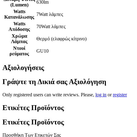
630lm
(Lumen)
Watts
7Watt λάμπες
Κατανάλωσης
Watts
70Watt λάμπες
Απόδοσης
Χρώμα
Θερμό (ελαφρώς κίτρινο)
Λάμπας
Ντουί
GU10
ρεύματος
Αξιολογήσεις
Γράψτε τη Δικιά σας Αξιολόγηση
Only registered users can write reviews. Please,
log in
or
register
Ετικέτες Προϊόντος
Ετικέτες Προϊόντος
Προσθήκη Των Ετικετών Σας