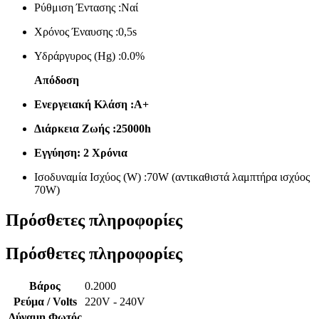
Ρύθμιση Έντασης :Ναί
Χρόνος Έναυσης :0,5s
Υδράργυρος (Hg) :0.0%
Απόδοση
Ενεργειακή Κλάση :Α+
Διάρκεια Ζωής :25000h
Εγγύηση: 2 Χρόνια
Ισοδυναμία Ισχύος (W) :70W (αντικαθιστά λαμπτήρα ισχύος
70W)
Πρόσθετες πληροφορίες
Πρόσθετες πληροφορίες
Βάρος
0.2000
Ρεύμα / Volts
220V - 240V
Δύναμη Φωτός