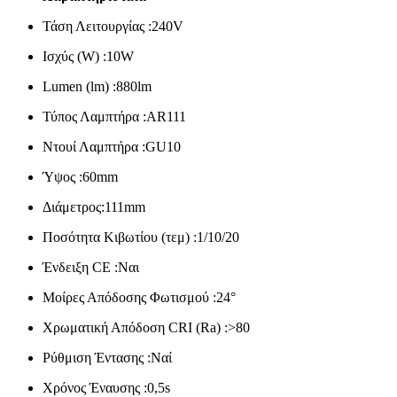
Τάση Λειτουργίας :240V
Ισχύς (W) :10W
Lumen (lm) :880lm
Τύπος Λαμπτήρα :ΑR111
Ντουί Λαμπτήρα :GU10
Ύψος :60mm
Διάμετρος:111mm
Ποσότητα Κιβωτίου (τεμ) :1/10/20
Ένδειξη CE :Ναι
Μοίρες Απόδοσης Φωτισμού :24°
Χρωματική Απόδοση
CRI
(Ra) :>80
Ρύθμιση Έντασης :Ναί
Χρόνος Έναυσης :0,5s