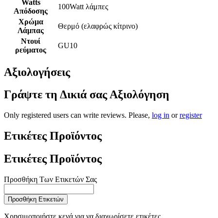
Watts
100Watt λάμπες
Απόδοσης
Χρώμα
Θερμό (ελαφρώς κίτρινο)
Λάμπας
Ντουί
GU10
ρεύματος
Αξιολογήσεις
Γράψτε τη Δικιά σας Αξιολόγηση
Only registered users can write reviews. Please,
log in
or
register
Ετικέτες Προϊόντος
Ετικέτες Προϊόντος
Προσθήκη Των Ετικετών Σας
Προσθήκη Ετικετών
Χρησιμοποιήστε κενά για να διαχωρίσετε ετικέτες,