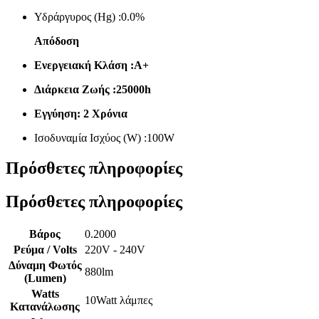
Υδράργυρος (Hg) :0.0%
Απόδοση
Ενεργειακή Κλάση :Α+
Διάρκεια Ζωής :25000h
Εγγύηση: 2 Χρόνια
Ισοδυναμία Ισχύος (W) :100W
Πρόσθετες πληροφορίες
Πρόσθετες πληροφορίες
Βάρος
0.2000
Ρεύμα / Volts
220V - 240V
Δύναμη Φωτός
880lm
(Lumen)
Watts
10Watt λάμπες
Κατανάλωσης