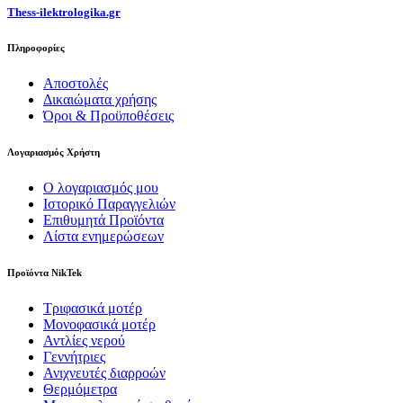
Thess-ilektrologika.gr
Πληροφορίες
Αποστολές
Δικαιώματα χρήσης
Όροι & Προϋποθέσεις
Λογαριασμός Χρήστη
Ο λογαριασμός μου
Ιστορικό Παραγγελιών
Επιθυμητά Προϊόντα
Λίστα ενημερώσεων
Προϊόντα NikTek
Τριφασικά μοτέρ
Μονοφασικά μοτέρ
Αντλίες νερού
Γεννήτριες
Ανιχνευτές διαρροών
Θερμόμετρα