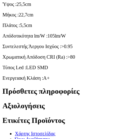
Ύψος :25,5cm
Μήκος :22,7cm
Πλάτος :5,5cm
Απόδοτικότητα lm/W :105lm/W
Συντελεστής Άεργου Ισχύος :>0.95
Χρωματική Απόδοση CRI (Ra) :>80
Τύπος Led :LED SMD
Ενεργειακή Κλάση :A+
Πρόσθετες πληροφορίες
Αξιολογήσεις
Ετικέτες Προϊόντος
Χάρτης Ιστοσελίδας