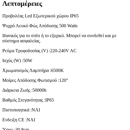
Λεπτομέρειες
Προβολέας Led Εξωτερικού χώρου IP65
Ψυχρό Λευκό Φώς Απόδοσης 500 Watts
Ιδανικός για το σπίτι ή το εξοχικό. Μπορεί να συνδεθεί και με
σύστημα ασφαλείας.
Ρεύμα Τροφοδοσίας (V) :220-240V AC
Ισχύς (W) :50W
Χρωματισμός Λαμπτήρα :6500K
Μοίρες Απόδοσης Φωτισμού :120°
Διάρκεια Ζωής :50000h
Βαθμός Στεγανότητας :IP65
Πιστοποιητικά :ΝΑΙ
Ενδειξη CE :ΝΑΙ
Ύψος :30,8cm