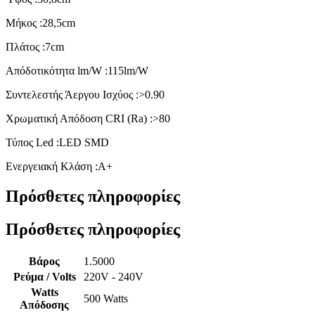
Μήκος :28,5cm
Πλάτος :7cm
Απόδοτικότητα lm/W :115lm/W
Συντελεστής Άεργου Ισχύος :>0.90
Χρωματική Απόδοση CRI (Ra) :>80
Τύπος Led :LED SMD
Ενεργειακή Κλάση :Α+
Πρόσθετες πληροφορίες
Πρόσθετες πληροφορίες
Βάρος
1.5000
Ρεύμα / Volts
220V - 240V
Watts
500 Watts
Απόδοσης