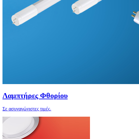
Λαμπτήρες Φθορίου
Σε ασυναγώνιστες τιμές.